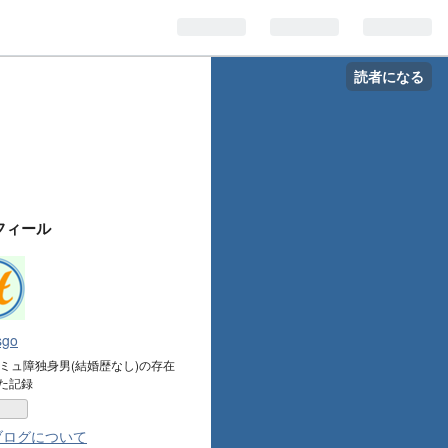
読者になる
フィール
sgo
コミュ障独身男(結婚歴なし)の存在
た記録
ブログについて