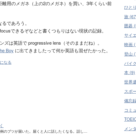
距離用のメガネ（上の2のメガネ）を買い、3年くらい前
ひとり 
旅 (67
なるであろう。
囲碁 (
focusできるぞなどと書くつもりはない現状の記録。
サイエ
英語で progressive lens（そのままだね）。
映画 (
The Boy
に出てきましたって何か英語も混ぜたかった。
登山 (
になる
バイク 
本 (9)
世界遺産
スポーツ
備忘録 
コミュ
TOEI
く
メンタ
も例のブツが届いた。届くと人に話したくなる。話し…