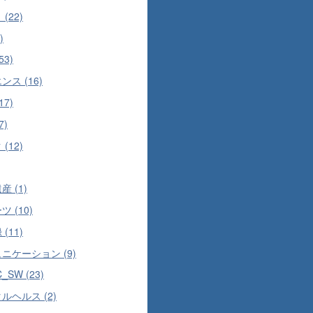
(22)
)
53)
ンス (16)
17)
7)
(12)
 (1)
 (10)
(11)
ニケーション (9)
C_SW (23)
ルヘルス (2)