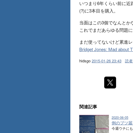
いつまり6年くらい前に近
(?)に3本目を購入。
当面はこの3個でなんとか
これでまだあらゆる問題に
まだ使ってないけど累進レンズは
Bridget Jones: Mad about 
hidsgo
2015-01-26 23:43
読者
関連記事
2020-06-05
例のブツ届
今週ウチに