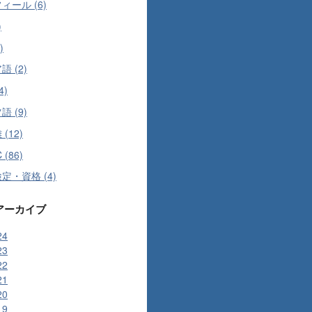
ィール (6)
)
)
 (2)
4)
 (9)
(12)
 (86)
定・資格 (4)
アーカイブ
24
23
22
21
20
19