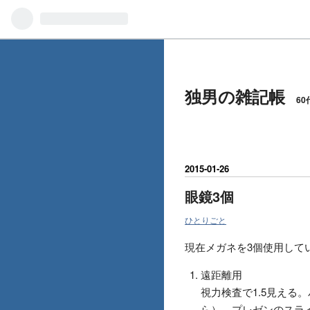
独男の雑記帳
6
2015
-
01
-
26
眼鏡3個
ひとりごと
現在メガネを3個使用して
遠距離用
視力検査で1.5見える
ら）、プレゼンのスラ