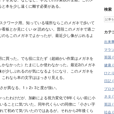
ると本を少し遠くに離す必要がある。
検索
デスクワーク用。知っている場所ならこのメガネで歩いて
看板とか見にくい or 読めない。普段このメガネで過ご
カテ
むのもこのメガネでよかったが、最近少し像がぶれるよ
出来事 
マラソン
英国 (
用に買った。でも役に立たず（超細かい作業はメガネを
しかなかった）たまにしか使わなかった。最近2のメガネ
健康 (
像が少しぶれるのが気になるようになり、このメガネを
ひとり
。これなら本の文字ははっきり見える。
日記 (
が異なる。1 > 2> 3と度が強い。
ブログ 
ネタ (
かったわけだが、加齢による視力変化で8年くらい前に小
いることに気づいた。同年代くらいの同僚に「小さい字
英語 (
れて初めて気づいたのではあるが。それから2年後くら
社会 (