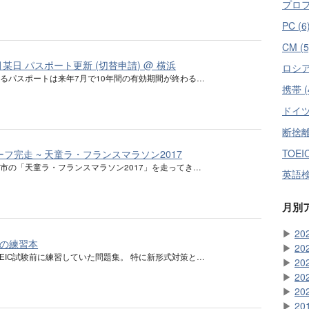
プロフ
PC (6
CM (5
2月某日 パスポート更新 (切替申請) @ 横浜
ロシア語
るパスポートは来年7月で10年間の有効期間が終わる…
携帯 (
ドイツ語
断捨離 
TOEIC
ーフ完走 ~ 天童ラ・フランスマラソン2017
市の「天童ラ・フランスマラソン2017」を走ってき…
英語検
月別
▶
20
回の練習本
▶
20
OEIC試験前に練習していた問題集。 特に新形式対策と…
▶
20
▶
20
▶
20
▶
20