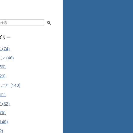
ゴリー
(74)
 (46)
56)
29)
ごと (140)
31)
(32)
75)
149)
2)