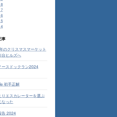
18
17
16
15
14
記事
24年のクリスマスマーケット
布台ヒルズへ
ノースドックラン2024
dle 初手正解
よりエスカレーターを選ぶ
になった
告 2024