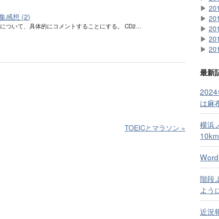
▶
20
感想 (2)
▶
20
について、具体的にコメントすることにする。 CD2…
▶
20
▶
20
▶
20
最新
20
は麻
横浜
TOEICとマラソン
»
10km
Wor
階段
よう
近況報