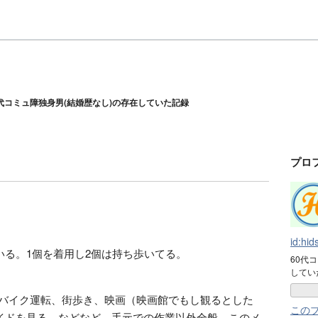
0代コミュ障独身男(結婚歴なし)の存在していた記録
プロ
id:hid
いる。1個を着用し2個は持ち歩いてる。
60代
してい
。バイク運転、街歩き、映画（映画館でもし観るとした
この
イドを見る、などなど、手元での作業以外全般。このメ